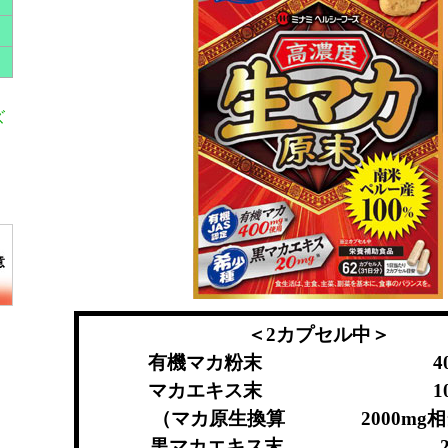
ズ
＜2カプセル中＞
有機マカ粉末 400
マカエキス末 100
（マカ原生換算 2000mg相
黒マカエキス末 20