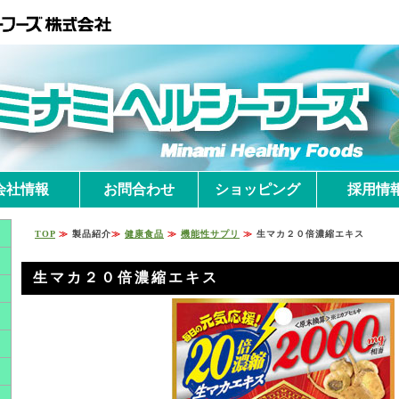
会社情報
お問合わせ
ショッピング
採用情
TOP
≫
製品紹介
≫
健康食品
≫
機能性サプリ
≫
生マカ２０倍濃縮エキス
生マカ２０倍濃縮エキス