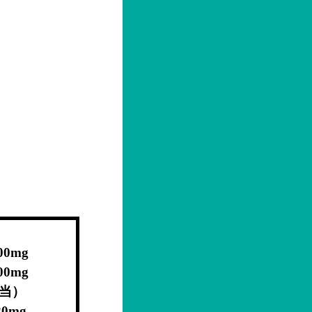
mg
mg
当）
mg