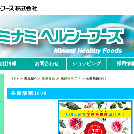
会社情報
お問合わせ
ショッピング
採用情
TOP
≫
製品紹介
≫
健康食品
≫
機能性サプリ
≫
生酪酸菌3000
生酪酸菌3000