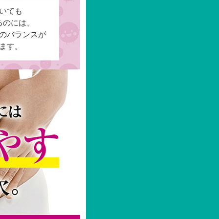
いても
るのには、
のバランスが
ます。