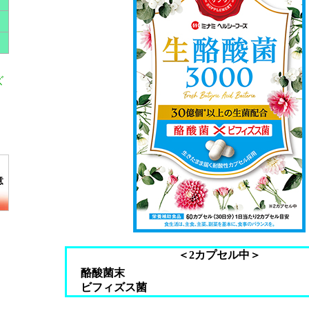
ズ
＜2カプセル中＞
酪酸菌末
ビフィズス菌