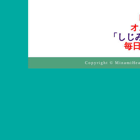
オ
「しじみ
毎日
Copyright © MinamiHeal