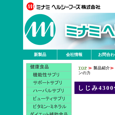
新製品
会社情報
お問合わ
TOP
≫
製品紹介
≫
ンの力
しじみ430