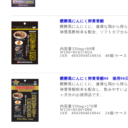
醗酵黒にんにく卵黄香醋
醗酵黒にんにくに、健康な鶏から得ら
禄豊黒酢粉末を配合、ソフトカプセル
内容量350mg×90球
W100×H165×D24
JAN 4945904018934 48個/ケース
醗酵黒にんにく卵黄香醋90 徳用90
醗酵黒にんにくに、健康な鶏から得ら
禄豊香醋粉末を配合し、飲みやすいよ
ヶ月分のお徳用品です。
内容量350mg×270球
W120×H190×D60
JAN 4945904018941 24個/ケース