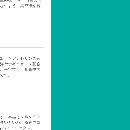
卵後18～21日目のミ
ないように真空凍結粉
出したアンセリン含有
洋ヤナギエキスを配合
ポーツマン、食事中の
です。
す。本品はクルクミン
多いといわれる春ウコ
をベストミックス。