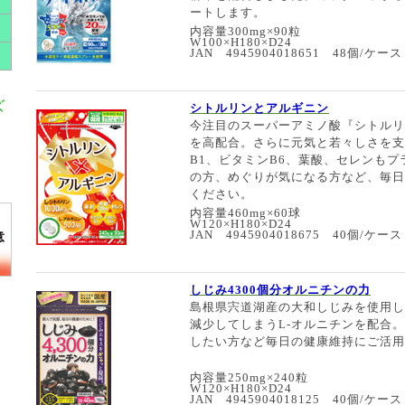
ートします。
内容量300mg×90粒
W100×H180×D24
JAN 4945904018651 48個/ケース
ズ
シトルリンとアルギニン
今注目のスーパーアミノ酸『シトルリ
を高配合。さらに元気と若々しさを支
B1、ビタミンB6、葉酸、セレンも
の方、めぐりが気になる方など、毎日
ください。
内容量460mg×60球
W120×H180×D24
JAN 4945904018675 40個/ケース
しじみ4300個分オルニチンの力
島根県宍道湖産の大和しじみを使用し
減少してしまうL-オルニチンを配合
したい方など毎日の健康維持にご活用
内容量250mg×240粒
W120×H180×D24
JAN 4945904018125 40個/ケース