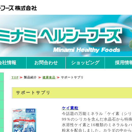
会社情報
お問合わせ
ショッピング
採用情
TOP
≫
製品紹介
≫
健康食品
≫
サポートサプリ
サポートサプリ
ケイ素粒
今話題の万能ミネラル「ケイ素（シリ
99％のシリカを含んだ水晶石から特
水溶性ケイ素と16種類のミネラルを
粉末を配合しました。カラダの中から