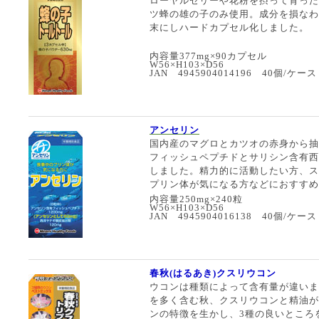
ローヤルゼリーや花粉を摂って育った産
ツ蜂の雄の子のみ使用。成分を損なわ
末にしハードカプセル化しました。
内容量377mg×90カプセル
W56×H103×D56
JAN 4945904014196 40個/ケース
アンセリン
国内産のマグロとカツオの赤身から抽
フィッシュペプチドとサリシン含有西
しました。精力的に活動したい方、ス
プリン体が気になる方などにおすすめ
内容量250mg×240粒
W56×H103×D56
JAN 4945904016138 40個/ケース
春秋(はるあき)クスリウコン
ウコンは種類によって含有量が違いま
を多く含む秋、クスリウコンと精油が
ンの特徴を生かし、3種の良いところ