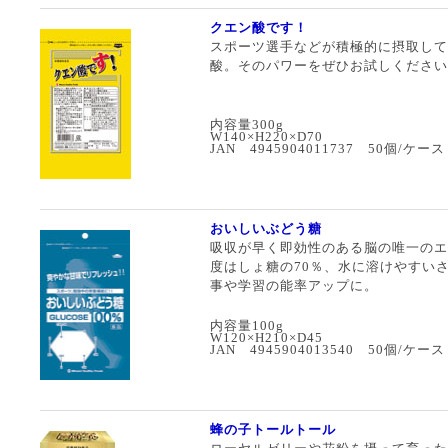
クエン酸です！
スポーツ選手などが積極的に摂取して
酸。そのパワーをぜひお試しください
内容量300g
W140×H220×D70
JAN 4945904011737 50個/ケース
おいしいぶどう糖
吸収が早く即効性のある脳の唯一のエ
度はしょ糖の70％、水に溶けやすい
事や学習の能率アップに。
内容量100g
W120×H210×D45
JAN 4945904013540 50個/ケース
蜂の子トールトール