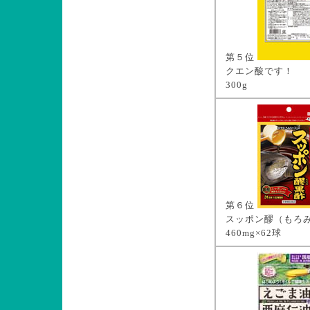
第５位
クエン酸です！
300g
第６位
スッポン醪（もろ
460mg×62球