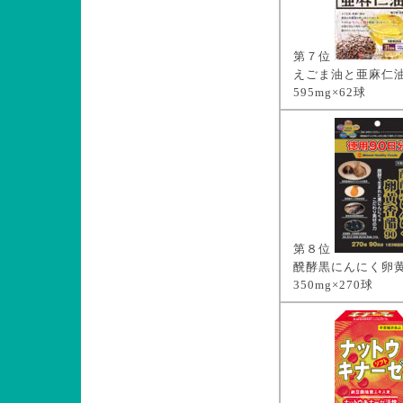
第７位
えごま油と亜麻仁
595mg×62球
第８位
醗酵黒にんにく卵
350mg×270球