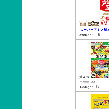
スーパーアミノ酸2
300mg×300粒
第４位
生酵素333
455mg×60球