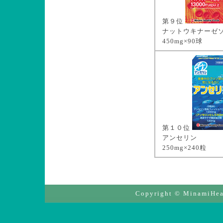
第９位
ナットウキナーゼ
450mg×90球
第１０位
アンセリン
250mg×240粒
Copyright © MinamiHeal